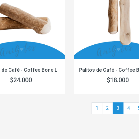
s de Café - Coffee Bone L
Palitos de Café - Coffee
$24.000
$18.000
1
2
3
4