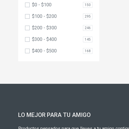
$0 - $100
150
$100 - $200
295
$200 - $300
246
$300 - $400
145
$400 - $500
168
LO MEJOR PARA TU AMIGO
Productos pensados para que lleves a tu amigo contigo